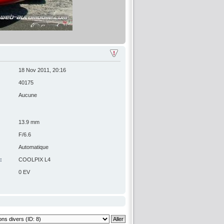
18 Nov 2011, 20:16
40175
Aucune
13.9 mm
F/6.6
Automatique
:
COOLPIX L4
0 EV