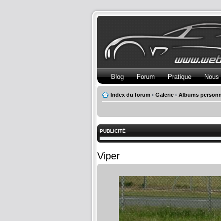
Blog
Forum
Pratique
Nous 
Index du forum
‹
Galerie
‹
Albums personn
PUBLICITÉ
Viper