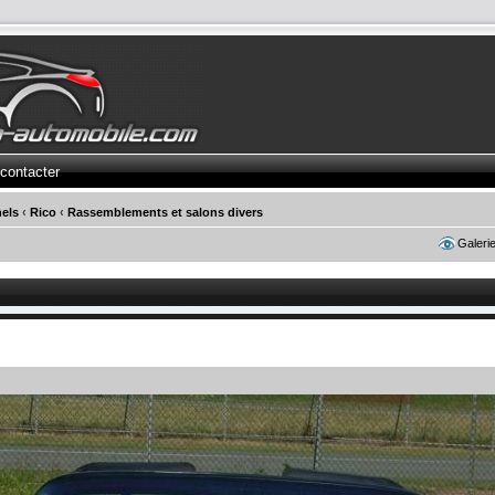
contacter
els
‹
Rico
‹
Rassemblements et salons divers
Galeri