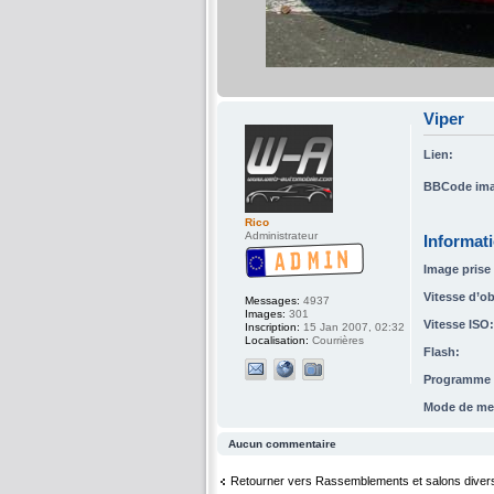
Viper
Lien:
BBCode ima
Rico
Administrateur
Informat
Image prise 
Vitesse d’ob
Messages:
4937
Images:
301
Vitesse ISO:
Inscription:
15 Jan 2007, 02:32
Localisation:
Courrières
Flash:
Programme d
Mode de me
Aucun commentaire
Retourner vers Rassemblements et salons diver