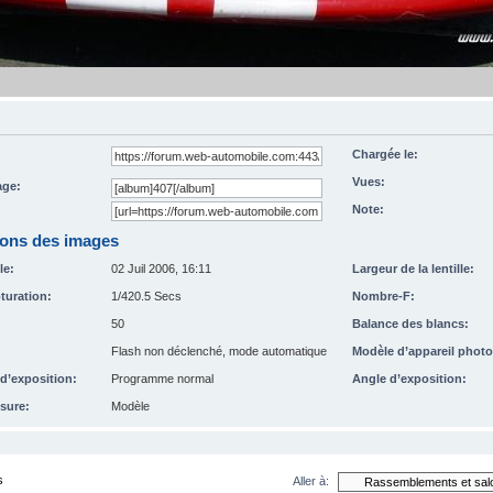
Chargée le:
Vues:
ge:
Note:
ions des images
le:
02 Juil 2006, 16:11
Largeur de la lentille:
turation:
1/420.5 Secs
Nombre-F:
50
Balance des blancs:
Flash non déclenché, mode automatique
Modèle d’appareil photo
’exposition:
Programme normal
Angle d’exposition:
sure:
Modèle
s
Aller à: