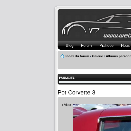
Blog
Forum
Pratique
Nous 
Index du forum
‹
Galerie
‹
Albums personn
PUBLICITÉ
Pot Corvette 3
Viper