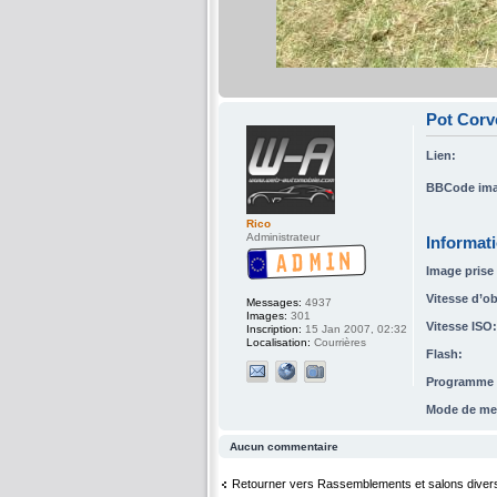
Pot Corve
Lien:
BBCode ima
Rico
Administrateur
Informat
Image prise 
Vitesse d’ob
Messages:
4937
Images:
301
Vitesse ISO:
Inscription:
15 Jan 2007, 02:32
Localisation:
Courrières
Flash:
Programme d
Mode de me
Aucun commentaire
Retourner vers Rassemblements et salons diver