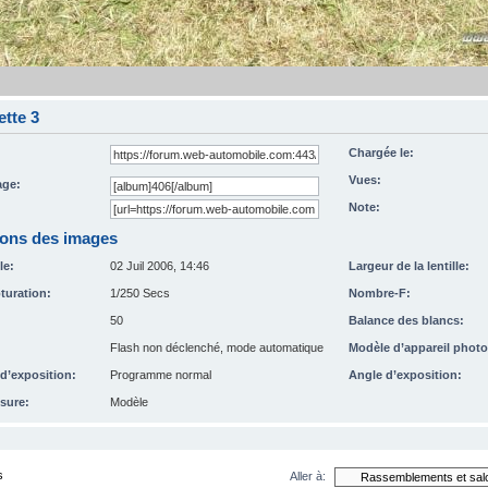
tte 3
Chargée le:
Vues:
ge:
Note:
ions des images
le:
02 Juil 2006, 14:46
Largeur de la lentille:
turation:
1/250 Secs
Nombre-F:
50
Balance des blancs:
Flash non déclenché, mode automatique
Modèle d’appareil photo
’exposition:
Programme normal
Angle d’exposition:
sure:
Modèle
s
Aller à: