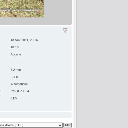
18 Nov 2011, 20:16
18709
Aucune
7.2 mm
F/4.8
Automatique
:
COOLPIX L4
0 EV