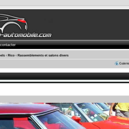
contacter
els
‹
Rico
‹
Rassemblements et salons divers
Galeri