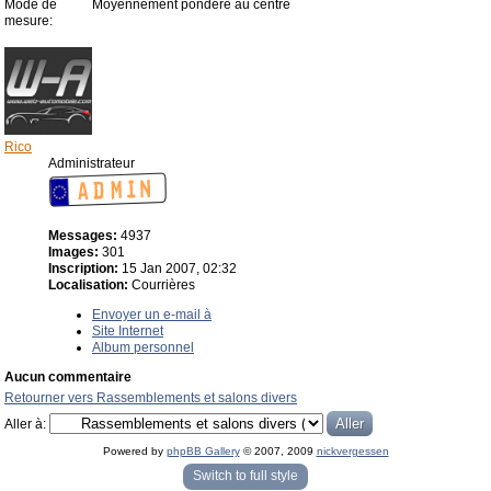
Mode de
Moyennement pondéré au centre
mesure:
Rico
Administrateur
Messages:
4937
Images:
301
Inscription:
15 Jan 2007, 02:32
Localisation:
Courrières
Envoyer un e-mail à
Site Internet
Album personnel
Aucun commentaire
Retourner vers Rassemblements et salons divers
Aller à:
Powered by
phpBB Gallery
© 2007, 2009
nickvergessen
« phpBB Gallery » - Traduction française par
darky
et l’
équipe phpbb-fr.com
Switch to full style