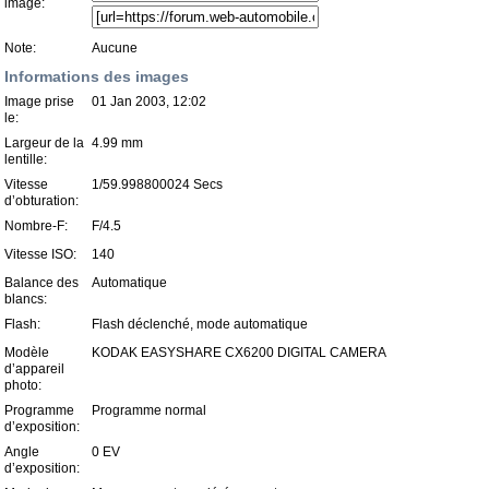
image:
Note:
Aucune
Informations des images
Image prise
01 Jan 2003, 12:02
le:
Largeur de la
4.99 mm
lentille:
Vitesse
1/59.998800024 Secs
d’obturation:
Nombre-F:
F/4.5
Vitesse ISO:
140
Balance des
Automatique
blancs:
Flash:
Flash déclenché, mode automatique
Modèle
KODAK EASYSHARE CX6200 DIGITAL CAMERA
d’appareil
photo:
Programme
Programme normal
d’exposition:
Angle
0 EV
d’exposition: