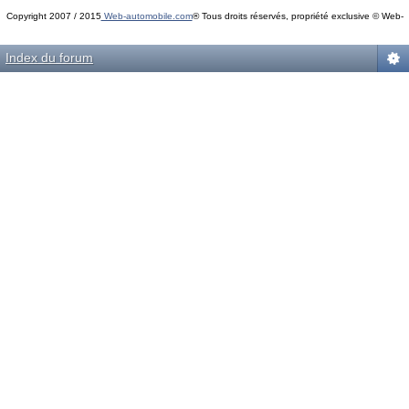
Copyright 2007 / 2015
Web-automobile.com
® Tous droits réservés, propriété exclusive © Web-
Powered by
phpBB
© phpBB Group.
automobile.com
phpBB Mobile / SEO by
Artodia
.
Index du forum