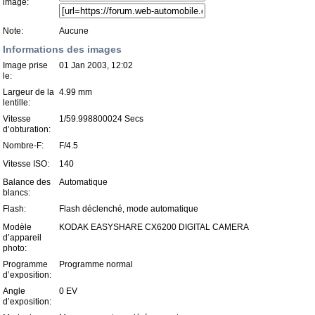
image:
Note:
Aucune
Informations des images
Image prise
01 Jan 2003, 12:02
le:
Largeur de la
4.99 mm
lentille:
Vitesse
1/59.998800024 Secs
d’obturation:
Nombre-F:
F/4.5
Vitesse ISO:
140
Balance des
Automatique
blancs:
Flash:
Flash déclenché, mode automatique
Modèle
KODAK EASYSHARE CX6200 DIGITAL CAMERA
d’appareil
photo:
Programme
Programme normal
d’exposition:
Angle
0 EV
d’exposition: