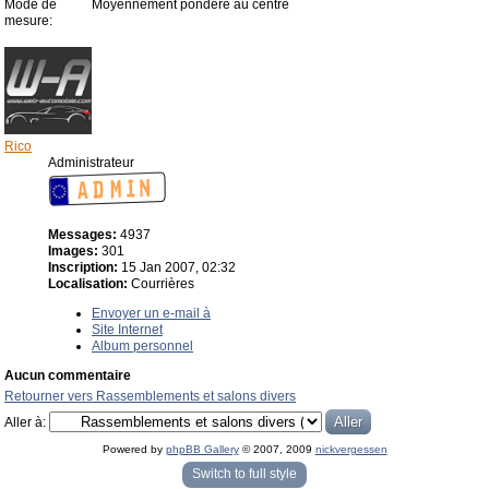
Mode de
Moyennement pondéré au centre
mesure:
Rico
Administrateur
Messages:
4937
Images:
301
Inscription:
15 Jan 2007, 02:32
Localisation:
Courrières
Envoyer un e-mail à
Site Internet
Album personnel
Aucun commentaire
Retourner vers Rassemblements et salons divers
Aller à:
Powered by
phpBB Gallery
© 2007, 2009
nickvergessen
« phpBB Gallery » - Traduction française par
darky
et l’
équipe phpbb-fr.com
Switch to full style