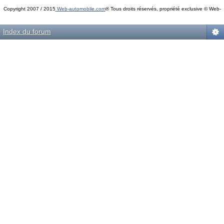
Copyright 2007 / 2015
Web-automobile.com
® Tous droits réservés, propriété exclusive © Web-
Powered by
phpBB
© phpBB Group.
automobile.com
phpBB Mobile / SEO by
Artodia
.
Index du forum