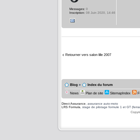
Messages:
0
Inscription:
08 Juin 2020, 14:46
Retourner vers salon lille 2007
Blog
»
Index du forum
News
Plan de site
SitemapIndex
F
Direct Assurance
, assurance auto-moto
LRS Formula
, stage de pilotage formule 1 et GT (ferrari
Copyri