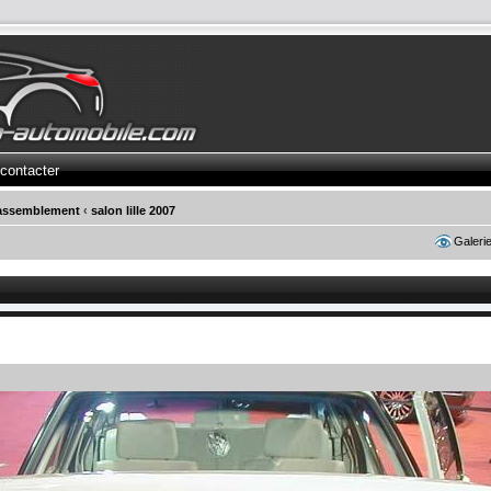
contacter
rassemblement
‹
salon lille 2007
Galeri