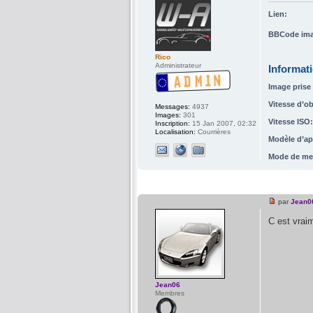
Lien:
BBCode ima
Rico
Administrateur
Informat
Image prise 
Vitesse d’ob
Messages:
4937
Images:
301
Vitesse ISO:
Inscription:
15 Jan 2007, 02:32
Localisation:
Courrières
Modèle d’ap
Mode de me
par
Jean0
C est vra
Jean06
Membres