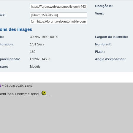
Chargée le:
Vues:
ge:
ions des images
le:
30 Nov 1999, 00:00
Largeur de la lentille:
turation:
1/31 Secs
Nombre-F:
160
Flash:
pareil photo:
C920Z,D450Z
Angle d’exposition:
sure:
Modèle
6
» 08 Juin 2020, 14:49
iment beau comme rendu
....