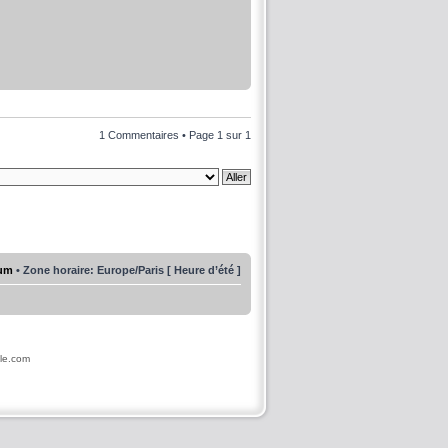
1 Commentaires • Page
1
sur
1
rum
• Zone horaire: Europe/Paris [ Heure d’été ]
ile.com