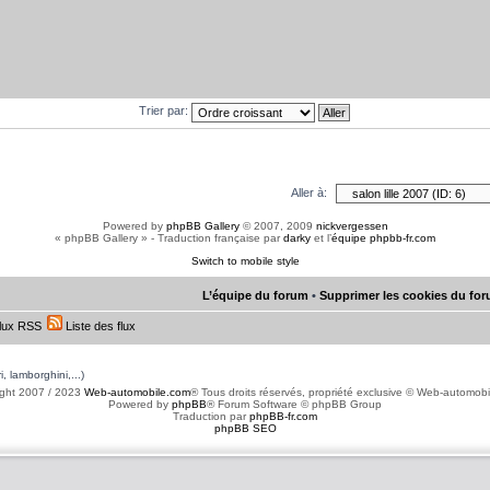
Trier par:
Aller à:
Powered by
phpBB Gallery
© 2007, 2009
nickvergessen
« phpBB Gallery » - Traduction française par
darky
et l’
équipe phpbb-fr.com
Switch to mobile style
L’équipe du forum
•
Supprimer les cookies du fo
lux RSS
Liste des flux
, lamborghini,...)
ght 2007 / 2023
Web-automobile.com
® Tous droits réservés, propriété exclusive © Web-automob
Powered by
phpBB
® Forum Software © phpBB Group
Traduction par
phpBB-fr.com
phpBB SEO