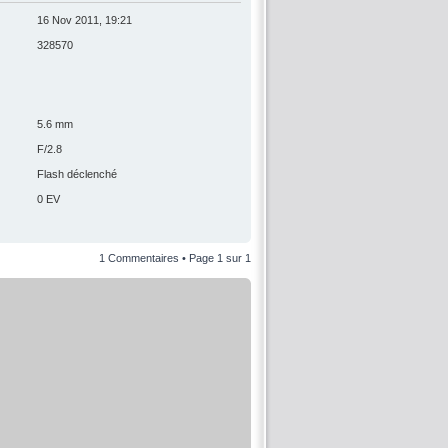
16 Nov 2011, 19:21
328570
5.6 mm
F/2.8
Flash déclenché
0 EV
1 Commentaires • Page
1
sur
1