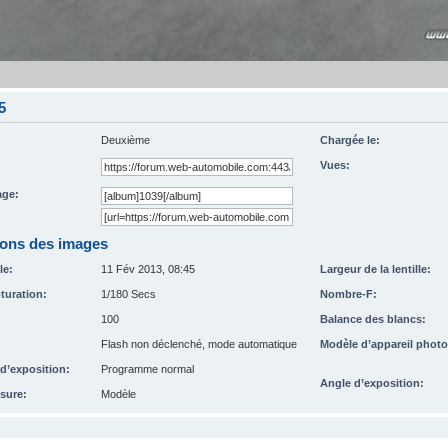
5
Deuxième
Chargée le:
Vues:
ge:
ions des images
le:
11 Fév 2013, 08:45
Largeur de la lentille:
turation:
1/180 Secs
Nombre-F:
100
Balance des blancs:
Flash non déclenché, mode automatique
Modèle d’appareil photo
’exposition:
Programme normal
Angle d’exposition:
sure:
Modèle