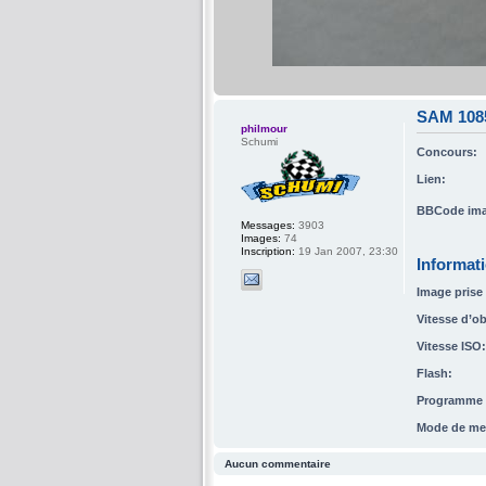
SAM 108
philmour
Schumi
Concours:
Lien:
BBCode ima
Messages:
3903
Images:
74
Inscription:
19 Jan 2007, 23:30
Informat
Image prise 
Vitesse d’ob
Vitesse ISO:
Flash:
Programme d
Mode de me
Aucun commentaire