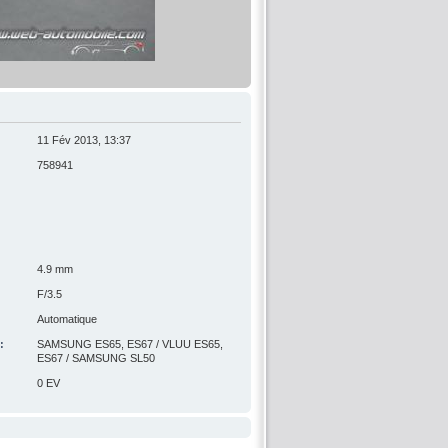
11 Fév 2013, 13:37
758941
4.9 mm
F/3.5
Automatique
:
SAMSUNG ES65, ES67 / VLUU ES65,
ES67 / SAMSUNG SL50
0 EV