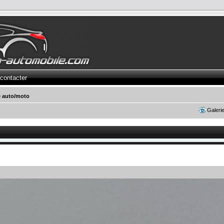
contacter
e auto/moto
Galeri