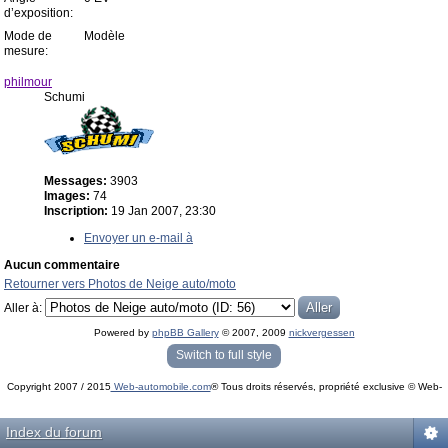
d’exposition:
Mode de
Modèle
mesure:
philmour
Schumi
Messages:
3903
Images:
74
Inscription:
19 Jan 2007, 23:30
Envoyer un e-mail à
Aucun commentaire
Retourner vers Photos de Neige auto/moto
Aller à:
Powered by
phpBB Gallery
© 2007, 2009
nickvergessen
« phpBB Gallery » - Traduction française par
darky
et l’
équipe phpbb-fr.com
Switch to full style
Copyright 2007 / 2015
Web-automobile.com
® Tous droits réservés, propriété exclusive © Web-
Powered by
phpBB
© phpBB Group.
automobile.com
phpBB Mobile / SEO by
Artodia
.
Index du forum