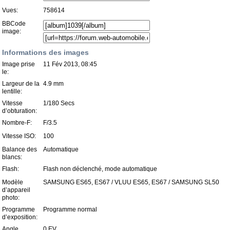
Vues:
758614
BBCode
image:
Informations des images
Image prise
11 Fév 2013, 08:45
le:
Largeur de la
4.9 mm
lentille:
Vitesse
1/180 Secs
d’obturation:
Nombre-F:
F/3.5
Vitesse ISO:
100
Balance des
Automatique
blancs:
Flash:
Flash non déclenché, mode automatique
Modèle
SAMSUNG ES65, ES67 / VLUU ES65, ES67 / SAMSUNG SL50
d’appareil
photo:
Programme
Programme normal
d’exposition:
Angle
0 EV