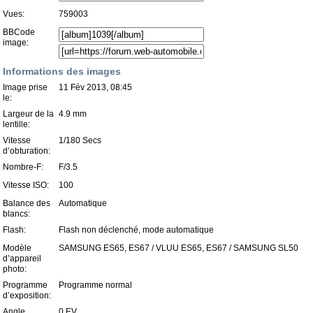
Vues:
759003
BBCode
image:
Informations des images
Image prise
11 Fév 2013, 08:45
le:
Largeur de la
4.9 mm
lentille:
Vitesse
1/180 Secs
d’obturation:
Nombre-F:
F/3.5
Vitesse ISO:
100
Balance des
Automatique
blancs:
Flash:
Flash non déclenché, mode automatique
Modèle
SAMSUNG ES65, ES67 / VLUU ES65, ES67 / SAMSUNG SL50
d’appareil
photo:
Programme
Programme normal
d’exposition:
Angle
0 EV