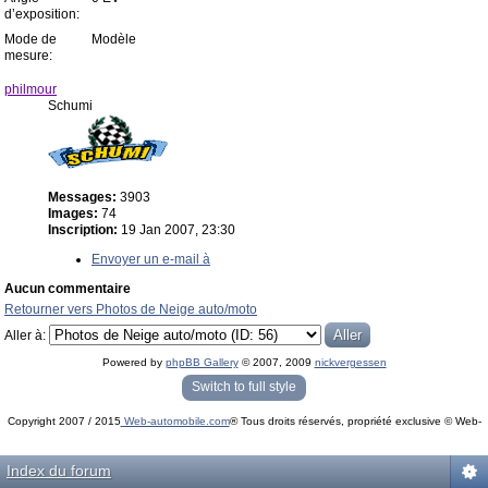
d’exposition:
Mode de
Modèle
mesure:
philmour
Schumi
Messages:
3903
Images:
74
Inscription:
19 Jan 2007, 23:30
Envoyer un e-mail à
Aucun commentaire
Retourner vers Photos de Neige auto/moto
Aller à:
Powered by
phpBB Gallery
© 2007, 2009
nickvergessen
« phpBB Gallery » - Traduction française par
darky
et l’
équipe phpbb-fr.com
Switch to full style
Copyright 2007 / 2015
Web-automobile.com
® Tous droits réservés, propriété exclusive © Web-
Powered by
phpBB
© phpBB Group.
automobile.com
phpBB Mobile / SEO by
Artodia
.
Index du forum