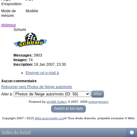
d’exposition:
Mode de
Modèle
mesure:
philmour
Schumi
Messages:
3903
Images:
74
Inscription:
19 Jan 2007, 23:30
Envoyer un e-mail à
Aucun commentaire
Retourner vers Photos de Neige auto/moto
Aller à:
Powered by
phpBB Gallery
© 2007, 2009
nickvergessen
« phpBB Gallery » - Traduction française par
darky
et l’
équipe phpbb-fr.com
Switch to full style
Copyright 2007 / 2015
Web-automobile.com
® Tous droits réservés, propriété exclusive © Web-
Powered by
phpBB
© phpBB Group.
automobile.com
phpBB Mobile / SEO by
Artodia
.
Index du forum