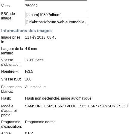
Vues:
759002
BBCode
image:
Informations des images
Image prise
11 Fév 2013, 08:45
le:
Largeur de la
4.9 mm
lentille:
Vitesse
1/180 Secs
d’obturation:
Nombre-F:
F/3.5
Vitesse ISO:
100
Balance des
Automatique
blancs:
Flash:
Flash non déclenché, mode automatique
Modèle
SAMSUNG ES65, ES67 / VLUU ES65, ES67 / SAMSUNG SL50
d’appareil
photo:
Programme
Programme normal
d’exposition:
Angle
0 EV