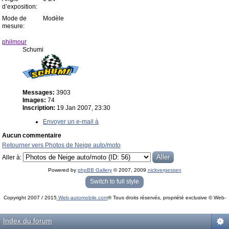
d’exposition:
Mode de
Modèle
mesure:
philmour
Schumi
Messages:
3903
Images:
74
Inscription:
19 Jan 2007, 23:30
Envoyer un e-mail à
Aucun commentaire
Retourner vers Photos de Neige auto/moto
Aller à:
Powered by
phpBB Gallery
© 2007, 2009
nickvergessen
« phpBB Gallery » - Traduction française par
darky
et l’
équipe phpbb-fr.com
Switch to full style
Copyright 2007 / 2015
Web-automobile.com
® Tous droits réservés, propriété exclusive © Web-
Powered by
phpBB
© phpBB Group.
automobile.com
phpBB Mobile / SEO by
Artodia
.
Index du forum