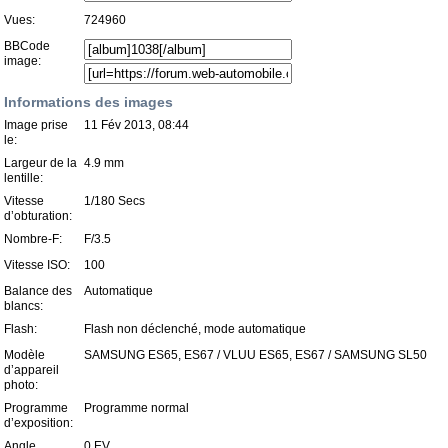
Vues:
724960
BBCode
image:
Informations des images
Image prise
11 Fév 2013, 08:44
le:
Largeur de la
4.9 mm
lentille:
Vitesse
1/180 Secs
d’obturation:
Nombre-F:
F/3.5
Vitesse ISO:
100
Balance des
Automatique
blancs:
Flash:
Flash non déclenché, mode automatique
Modèle
SAMSUNG ES65, ES67 / VLUU ES65, ES67 / SAMSUNG SL50
d’appareil
photo:
Programme
Programme normal
d’exposition:
Angle
0 EV