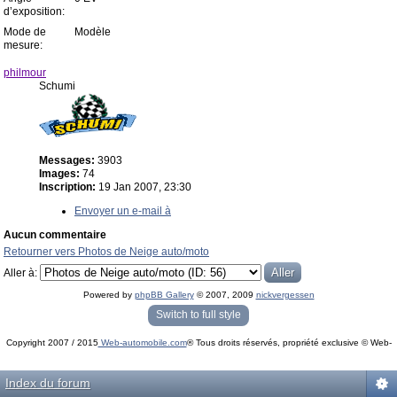
d’exposition:
Mode de
Modèle
mesure:
philmour
Schumi
Messages:
3903
Images:
74
Inscription:
19 Jan 2007, 23:30
Envoyer un e-mail à
Aucun commentaire
Retourner vers Photos de Neige auto/moto
Aller à:
Powered by
phpBB Gallery
© 2007, 2009
nickvergessen
« phpBB Gallery » - Traduction française par
darky
et l’
équipe phpbb-fr.com
Switch to full style
Copyright 2007 / 2015
Web-automobile.com
® Tous droits réservés, propriété exclusive © Web-
Powered by
phpBB
© phpBB Group.
automobile.com
phpBB Mobile / SEO by
Artodia
.
Index du forum