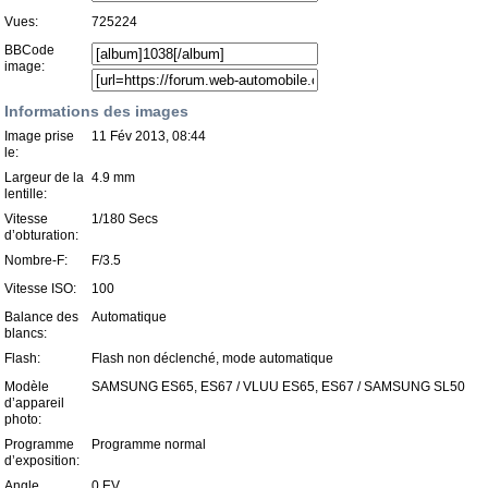
Vues:
725224
BBCode
image:
Informations des images
Image prise
11 Fév 2013, 08:44
le:
Largeur de la
4.9 mm
lentille:
Vitesse
1/180 Secs
d’obturation:
Nombre-F:
F/3.5
Vitesse ISO:
100
Balance des
Automatique
blancs:
Flash:
Flash non déclenché, mode automatique
Modèle
SAMSUNG ES65, ES67 / VLUU ES65, ES67 / SAMSUNG SL50
d’appareil
photo:
Programme
Programme normal
d’exposition:
Angle
0 EV