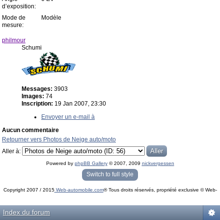
d’exposition:
Mode de
Modèle
mesure:
philmour
Schumi
Messages:
3903
Images:
74
Inscription:
19 Jan 2007, 23:30
Envoyer un e-mail à
Aucun commentaire
Retourner vers Photos de Neige auto/moto
Aller à:
Powered by
phpBB Gallery
© 2007, 2009
nickvergessen
« phpBB Gallery » - Traduction française par
darky
et l’
équipe phpbb-fr.com
Switch to full style
Copyright 2007 / 2015
Web-automobile.com
® Tous droits réservés, propriété exclusive © Web-
Powered by
phpBB
© phpBB Group.
automobile.com
phpBB Mobile / SEO by
Artodia
.
Index du forum