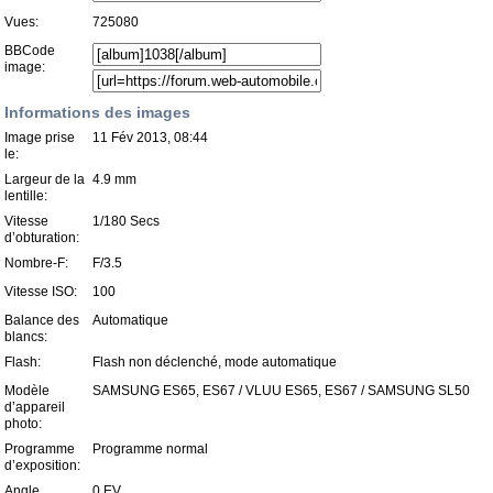
Vues:
725080
BBCode
image:
Informations des images
Image prise
11 Fév 2013, 08:44
le:
Largeur de la
4.9 mm
lentille:
Vitesse
1/180 Secs
d’obturation:
Nombre-F:
F/3.5
Vitesse ISO:
100
Balance des
Automatique
blancs:
Flash:
Flash non déclenché, mode automatique
Modèle
SAMSUNG ES65, ES67 / VLUU ES65, ES67 / SAMSUNG SL50
d’appareil
photo:
Programme
Programme normal
d’exposition:
Angle
0 EV