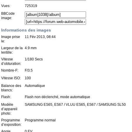
Vues:
725319
BBCode
image:
Informations des images
Image prise
11 Fév 2013, 08:44
le:
Largeur de la
4.9 mm
lentille:
Vitesse
1/180 Secs
d’obturation:
Nombre-F:
F/3.5
Vitesse ISO:
100
Balance des
Automatique
blancs:
Flash:
Flash non déclenché, mode automatique
Modèle
SAMSUNG ES65, ES67 / VLUU ES65, ES67 / SAMSUNG SL50
d’appareil
photo:
Programme
Programme normal
d’exposition:
Angle
0 EV