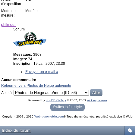
d’exposition:
Mode de
Modèle
mesure:
philmour
Schumi
Messages:
3903
Images:
74
Inscription:
19 Jan 2007, 23:30
Envoyer un e-mail à
Aucun commentaire
Retourner vers Photos de Neige auto/moto
Aller à:
Powered by
phpBB Gallery
© 2007, 2009
nickvergessen
« phpBB Gallery » - Traduction française par
darky
et l’
équipe phpbb-fr.com
Switch to full style
Copyright 2007 / 2015
Web-automobile.com
® Tous droits réservés, propriété exclusive © Web-
Powered by
phpBB
© phpBB Group.
automobile.com
phpBB Mobile / SEO by
Artodia
.
Index du forum