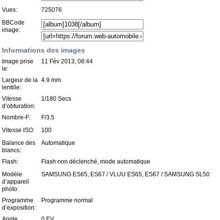
Vues:
725076
BBCode
image:
Informations des images
Image prise
11 Fév 2013, 08:44
le:
Largeur de la
4.9 mm
lentille:
Vitesse
1/180 Secs
d’obturation:
Nombre-F:
F/3.5
Vitesse ISO:
100
Balance des
Automatique
blancs:
Flash:
Flash non déclenché, mode automatique
Modèle
SAMSUNG ES65, ES67 / VLUU ES65, ES67 / SAMSUNG SL50
d’appareil
photo:
Programme
Programme normal
d’exposition:
Angle
0 EV