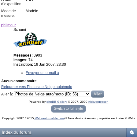
d’exposition:
Mode de
Modèle
mesure:
philmour
Schumi
Messages:
3903
Images:
74
Inscription:
19 Jan 2007, 23:30
Envoyer un e-mail à
Aucun commentaire
Retourner vers Photos de Neige auto/moto
Aller à:
Powered by
phpBB Gallery
© 2007, 2009
nickvergessen
« phpBB Gallery » - Traduction française par
darky
et l’
équipe phpbb-fr.com
Switch to full style
Copyright 2007 / 2015
Web-automobile.com
® Tous droits réservés, propriété exclusive © Web-
Powered by
phpBB
© phpBB Group.
automobile.com
phpBB Mobile / SEO by
Artodia
.
Index du forum