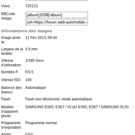
Vues:
725121
BBCode
image:
Informations des images
Image prise
11 Fév 2013, 08:44
le:
Largeur de la
4.9 mm
lentille:
Vitesse
1/180 Secs
d’obturation:
Nombre-F:
F/3.5
Vitesse ISO:
100
Balance des
Automatique
blancs:
Flash:
Flash non déclenché, mode automatique
Modèle
SAMSUNG ES65, ES67 / VLUU ES65, ES67 / SAMSUNG SL50
d’appareil
photo:
Programme
Programme normal
d’exposition:
Angle
0 EV