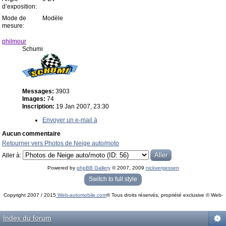
d’exposition:
Mode de
Modèle
mesure:
philmour
Schumi
Messages:
3903
Images:
74
Inscription:
19 Jan 2007, 23:30
Envoyer un e-mail à
Aucun commentaire
Retourner vers Photos de Neige auto/moto
Aller à:
Powered by
phpBB Gallery
© 2007, 2009
nickvergessen
« phpBB Gallery » - Traduction française par
darky
et l’
équipe phpbb-fr.com
Switch to full style
Copyright 2007 / 2015
Web-automobile.com
® Tous droits réservés, propriété exclusive © Web-
Powered by
phpBB
© phpBB Group.
automobile.com
phpBB Mobile / SEO by
Artodia
.
Index du forum