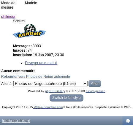
Mode de
Modèle
mesure:
philmour
Schumi
Messages:
3903
Images:
74
Inscription:
19 Jan 2007, 23:30
Envoyer un e-mail à
Aucun commentaire
Retourner vers Photos de Neige auto/moto
Aller à:
Powered by
phpBB Gallery
© 2007, 2009
nickvergessen
« phpBB Gallery » - Traduction française par
darky
et l’
équipe phpbb-fr.com
Switch to full style
Copyright 2007 / 2015
Web-automobile.com
® Tous droits réservés, propriété exclusive © Web-
Powered by
phpBB
© phpBB Group.
automobile.com
phpBB Mobile / SEO by
Artodia
.
Index du forum