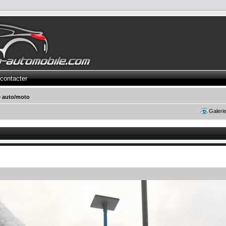
contacter
e auto/moto
Galeri