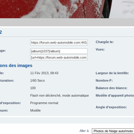
2
Chargée le:
Vues:
ge:
ions des images
le:
11 Fév 2013, 08:43
Largeur de la lentille:
turation:
1/60 Secs
Nombre-F:
100
Balance des blancs:
Flash non déclenché, mode automatique
Modèle d’appareil photo
’exposition:
Programme normal
Angle d’exposition:
sure:
Modèle
Aller à: