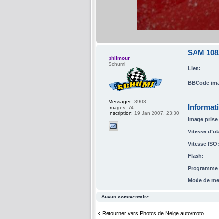
SAM 108
philmour
Schumi
Lien:
BBCode ima
Messages:
3903
Informat
Images:
74
Inscription:
19 Jan 2007, 23:30
Image prise 
Vitesse d’ob
Vitesse ISO:
Flash:
Programme d
Mode de me
Aucun commentaire
Retourner vers Photos de Neige auto/moto