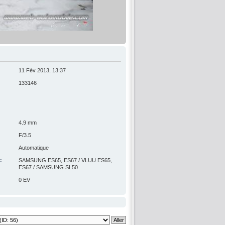
11 Fév 2013, 13:37
133146
4.9 mm
F/3.5
Automatique
:
SAMSUNG ES65, ES67 / VLUU ES65,
ES67 / SAMSUNG SL50
0 EV