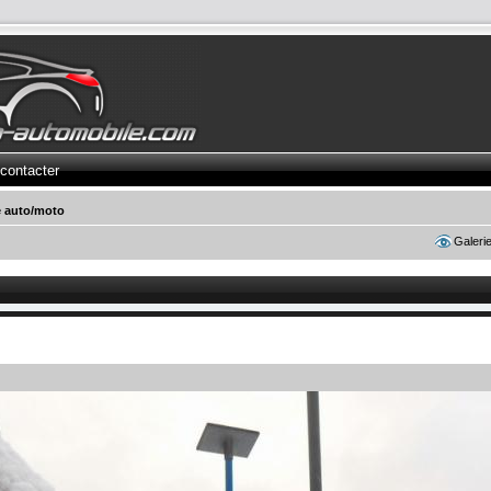
contacter
e auto/moto
Galeri