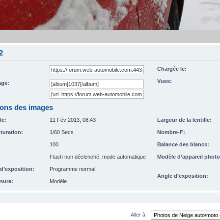
2
Chargée le:
Vues:
ge:
ions des images
le:
11 Fév 2013, 08:43
Largeur de la lentille:
turation:
1/60 Secs
Nombre-F:
100
Balance des blancs:
Flash non déclenché, mode automatique
Modèle d’appareil photo
’exposition:
Programme normal
Angle d’exposition:
sure:
Modèle
Aller à: