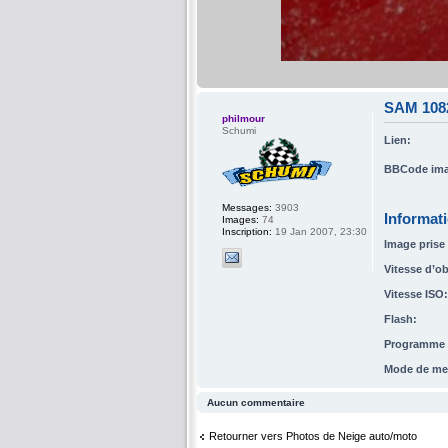
SAM 108
philmour
Schumi
Lien:
BBCode ima
Messages:
3903
Informat
Images:
74
Inscription:
19 Jan 2007, 23:30
Image prise 
Vitesse d’ob
Vitesse ISO:
Flash:
Programme d
Mode de me
Aucun commentaire
Retourner vers Photos de Neige auto/moto