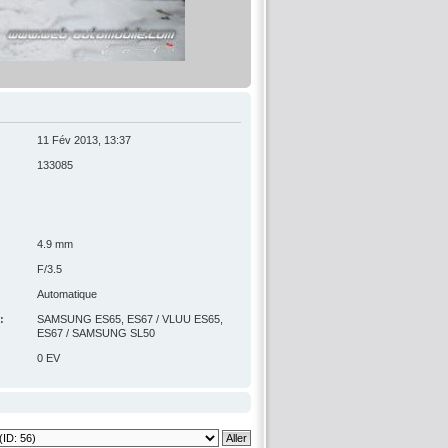
11 Fév 2013, 13:37
133085
4.9 mm
F/3.5
Automatique
:
SAMSUNG ES65, ES67 / VLUU ES65,
ES67 / SAMSUNG SL50
0 EV