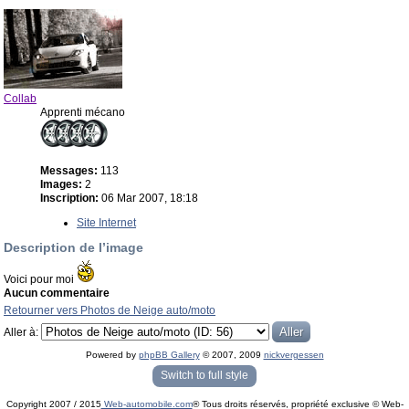
Collab
Apprenti mécano
Messages:
113
Images:
2
Inscription:
06 Mar 2007, 18:18
Site Internet
Description de l’image
Voici pour moi
Aucun commentaire
Retourner vers Photos de Neige auto/moto
Aller à:
Powered by
phpBB Gallery
© 2007, 2009
nickvergessen
« phpBB Gallery » - Traduction française par
darky
et l’
équipe phpbb-fr.com
Switch to full style
Copyright 2007 / 2015
Web-automobile.com
® Tous droits réservés, propriété exclusive © Web-