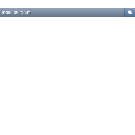
Powered by
phpBB
© phpBB Group.
automobile.com
phpBB Mobile / SEO by
Artodia
.
Index du forum