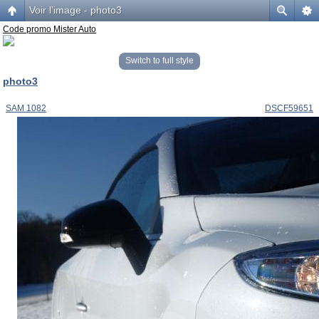
Voir l’image - photo3
Code promo Mister Auto
Switch to full style
photo3
SAM 1082
DSCF59651