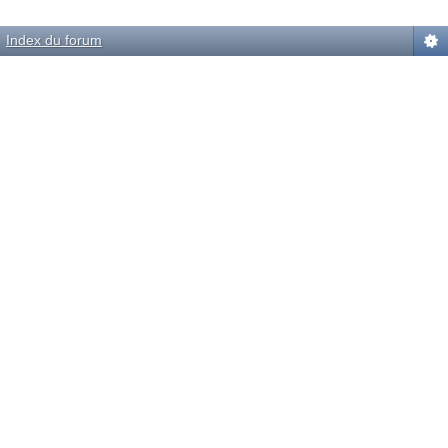
Powered by
phpBB
© phpBB Group.
automobile.com
phpBB Mobile / SEO by
Artodia
.
Index du forum