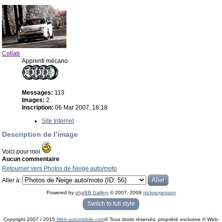
Collab
Apprenti mécano
Messages:
113
Images:
2
Inscription:
06 Mar 2007, 18:18
Site Internet
Description de l’image
Voici pour moi
Aucun commentaire
Retourner vers Photos de Neige auto/moto
Aller à:
Powered by
phpBB Gallery
© 2007, 2009
nickvergessen
« phpBB Gallery » - Traduction française par
darky
et l’
équipe phpbb-fr.com
Switch to full style
Copyright 2007 / 2015
Web-automobile.com
® Tous droits réservés, propriété exclusive © Web-