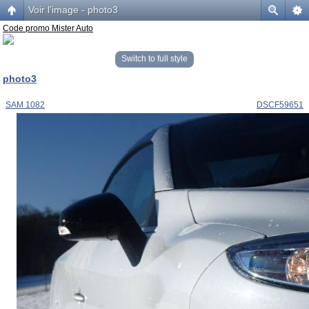
Voir l’image - photo3
Code promo Mister Auto
Switch to full style
photo3
SAM 1082
DSCF59651