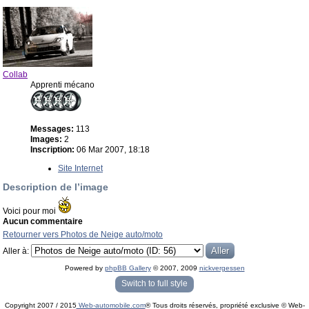
Collab
Apprenti mécano
Messages:
113
Images:
2
Inscription:
06 Mar 2007, 18:18
Site Internet
Description de l’image
Voici pour moi
Aucun commentaire
Retourner vers Photos de Neige auto/moto
Aller à:
Powered by
phpBB Gallery
© 2007, 2009
nickvergessen
« phpBB Gallery » - Traduction française par
darky
et l’
équipe phpbb-fr.com
Switch to full style
Copyright 2007 / 2015
Web-automobile.com
® Tous droits réservés, propriété exclusive © Web-