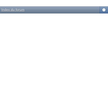
Powered by
phpBB
© phpBB Group.
automobile.com
phpBB Mobile / SEO by
Artodia
.
Index du forum