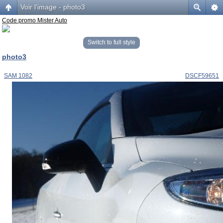
Voir l’image - photo3
Code promo Mister Auto
Switch to full style
photo3
SAM 1082
DSCF59651