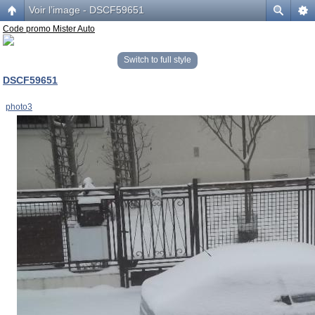
Voir l’image - DSCF59651
Code promo Mister Auto
Switch to full style
DSCF59651
photo3