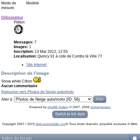
Mode de
Modèle
mesure:
Débosseleur
Piéton
Messages:
7
Images:
1
Inscription:
13 Mar 2012, 12:55
Localisation:
Quincy 91 à cote de Combs là Ville 77
Site Internet
Description de l’image
Snow white Citron
Aucun commentaire
Retourner vers Photos de Neige auto/moto
Aller à:
Powered by
phpBB Gallery
© 2007, 2009
nickvergessen
« phpBB Gallery » - Traduction française par
darky
et l’
équipe phpbb-fr.com
Switch to full style
Copyright 2007 / 2015
Web-automobile.com
® Tous droits réservés, propriété exclusive © Web-
Powered by
phpBB
© phpBB Group.
automobile.com
phpBB Mobile / SEO by
Artodia
.
Index du forum