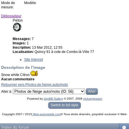
Mode de
Modèle
mesure:
Débosseleur
Piéton
Messages:
7
Images:
1
Inscription:
13 Mar 2012, 12:55
Localisation:
Quincy 91 à cote de Combs là Ville 77
Site Internet
Description de l’image
Snow white Citron
Aucun commentaire
Retourner vers Photos de Neige auto/moto
Aller à:
Powered by
phpBB Gallery
© 2007, 2009
nickvergessen
« phpBB Gallery » - Traduction française par
darky
et l’
équipe phpbb-fr.com
Switch to full style
Copyright 2007 / 2015
Web-automobile.com
® Tous droits réservés, propriété exclusive © Web-
Powered by
phpBB
© phpBB Group.
automobile.com
phpBB Mobile / SEO by
Artodia
.
Index du forum