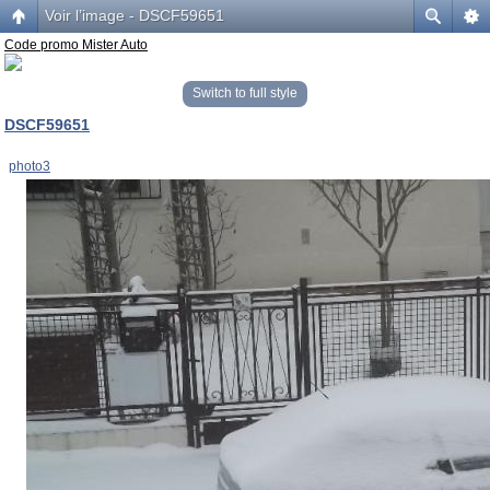
Voir l’image - DSCF59651
Code promo Mister Auto
Switch to full style
DSCF59651
photo3