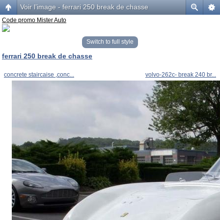
Voir l’image - ferrari 250 break de chasse
Code promo Mister Auto
Switch to full style
ferrari 250 break de chasse
concrete staircaise ,conc...
volvo-262c- break 240 br...