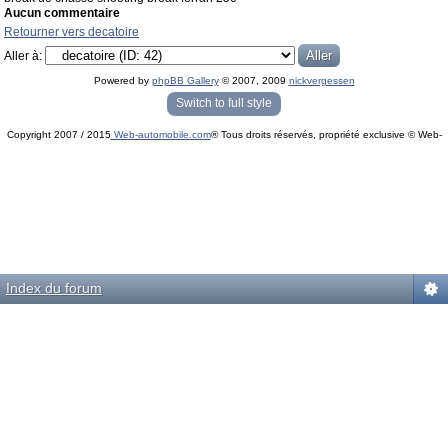
Aucun commentaire
Retourner vers decatoire
Aller à:
Powered by
phpBB Gallery
© 2007, 2009
nickvergessen
« phpBB Gallery » - Traduction française par
darky
et l’
équipe phpbb-fr.com
Switch to full style
Copyright 2007 / 2015
Web-automobile.com
® Tous droits réservés, propriété exclusive © Web-
Powered by
phpBB
© phpBB Group.
automobile.com
phpBB Mobile / SEO by
Artodia
.
Index du forum