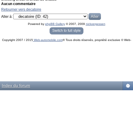
Aucun commentaire
Retourner vers decatoire
Aller à:
Powered by
phpBB Gallery
© 2007, 2009
nickvergessen
« phpBB Gallery » - Traduction française par
darky
et l’
équipe phpbb-fr.com
Switch to full style
Copyright 2007 / 2015
Web-automobile.com
® Tous droits réservés, propriété exclusive © Web-
Powered by
phpBB
© phpBB Group.
automobile.com
phpBB Mobile / SEO by
Artodia
.
Index du forum