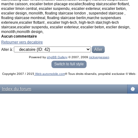
marche caisson, escalier beton placage escalier,floating stair,escalier flottant,
escalier limon central, escalier suspendu, escalier exterieur, escalier beton,
escalier design, monolith, floating staircase london , suspended staircase ,
floating staircase montreal, floating staircase berlin,marche suspendues
exterieure,escalier flottant , escalier high-tech, high-tech stair,high-tech
staircase,escalier suspendu, escalier exterieur, escalier beton, esclier design,
monolith,monolth design,
Aucun commentaire
Retourner vers decatoire
Aller à:
Powered by
phpBB Gallery
© 2007, 2009
nickvergessen
« phpBB Gallery » - Traduction française par
darky
et l’
équipe phpbb-fr.com
Switch to full style
Copyright 2007 / 2015
Web-automobile.com
® Tous droits réservés, propriété exclusive © Web-
Powered by
phpBB
© phpBB Group.
automobile.com
phpBB Mobile / SEO by
Artodia
.
Index du forum