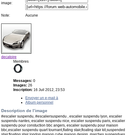
image:
Note:
Aucune
decatoire
Membres
Messages:
0
Images:
26
Inscription:
16 Juil 2012, 23:53
Envoyer un e-mail à
Album personnel
Description de l’image
#escalier suspendu, #escaliersuspendu , escalier suspendu lyon, escalier
suspendu nantes, escalier suspendu nice, escalier suspendu paris, escalier
suspendu pour constuction bbc angers, escalier suspendu pour maison
bbc,escalier suspendu quart tournant,flating stair,floating stair kit,suspended
stair,floating stair london,maison cube,maison design, marches suspendues