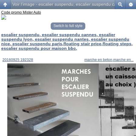
Voir l’image - escalier suspendu, escalier suspendu cannes, esca
Code promo Mister Auto
Switch to full style
escalier suspendu, escalier suspendu cannes, escalier
suspendu lyon, escalier suspendu nantes, escalier suspendu
nice, escalier suspendu paris,floating stair price,floating steps,
escalier suspendu pour maison bbc,
20160925 192328
marche en beton,marche en...