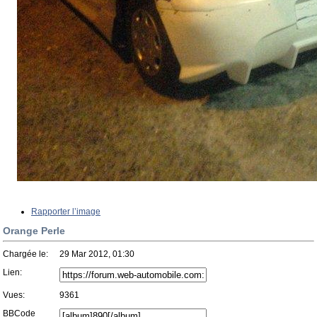
Rapporter l’image
Orange Perle
Chargée le:
29 Mar 2012, 01:30
Lien:
Vues:
9361
BBCode