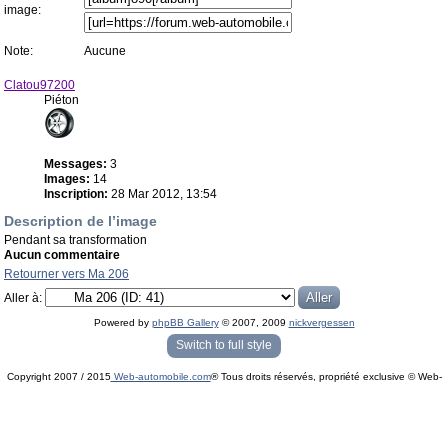
image:
Note:
Aucune
Clatou97200
Piéton
Messages:
3
Images:
14
Inscription:
28 Mar 2012, 13:54
Description de l’image
Pendant sa transformation
Aucun commentaire
Retourner vers Ma 206
Aller à:
Powered by
phpBB Gallery
© 2007, 2009
nickvergessen
« phpBB Gallery » - Traduction française par
darky
et l’
équipe phpbb-fr.com
Switch to full style
Copyright 2007 / 2015
Web-automobile.com
® Tous droits réservés, propriété exclusive © Web-
Powered by
phpBB
© phpBB Group.
automobile.com
phpBB Mobile / SEO by
Artodia
.