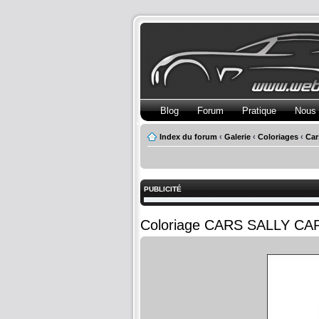
Blog
Forum
Pratique
Nous 
Index du forum
‹
Galerie
‹
Coloriages
‹
Car
PUBLICITÉ
Coloriage CARS SALLY C