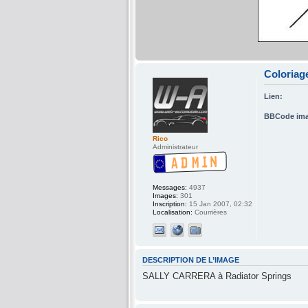
Coloria
Lien:
BBCode ima
Rico
Administrateur
Messages:
4937
Images:
301
Inscription:
15 Jan 2007, 02:32
Localisation:
Courrières
DESCRIPTION DE L’IMAGE
SALLY CARRERA à Radiator Springs