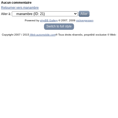
Aucun commentaire
Retourner vers manambre
Aller à:
Powered by
phpBB Gallery
© 2007, 2009
nickvergessen
« phpBB Gallery » - Traduction française par
darky
et l’
équipe phpbb-fr.com
Switch to full style
Copyright 2007 / 2015
Web-automobile.com
® Tous droits réservés, propriété exclusive © Web-
Powered by
phpBB
© phpBB Group.
automobile.com
phpBB Mobile / SEO by
Artodia
.