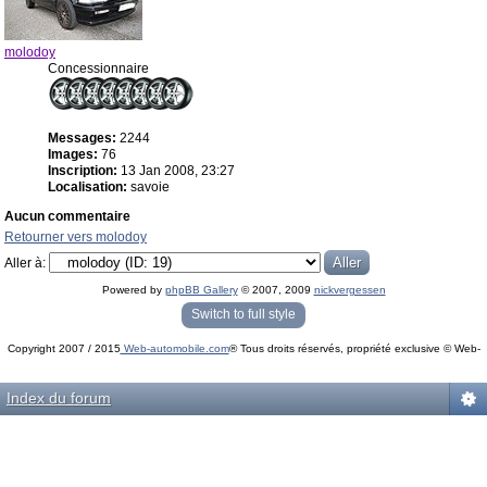
molodoy
Concessionnaire
Messages:
2244
Images:
76
Inscription:
13 Jan 2008, 23:27
Localisation:
savoie
Aucun commentaire
Retourner vers molodoy
Aller à:
Powered by
phpBB Gallery
© 2007, 2009
nickvergessen
« phpBB Gallery » - Traduction française par
darky
et l’
équipe phpbb-fr.com
Switch to full style
Copyright 2007 / 2015
Web-automobile.com
® Tous droits réservés, propriété exclusive © Web-
Powered by
phpBB
© phpBB Group.
automobile.com
phpBB Mobile / SEO by
Artodia
.
Index du forum