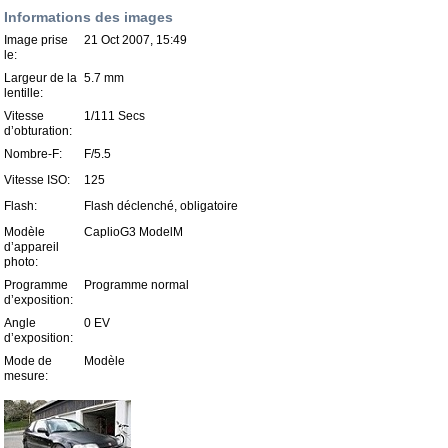
Informations des images
Image prise
21 Oct 2007, 15:49
le:
Largeur de la
5.7 mm
lentille:
Vitesse
1/111 Secs
d’obturation:
Nombre-F:
F/5.5
Vitesse ISO:
125
Flash:
Flash déclenché, obligatoire
Modèle
CaplioG3 ModelM
d’appareil
photo:
Programme
Programme normal
d’exposition:
Angle
0 EV
d’exposition:
Mode de
Modèle
mesure: