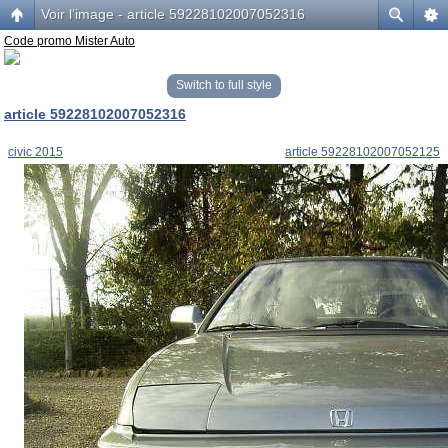
Voir l’image - article 59228102007052316
Code promo Mister Auto
Switch to full style
article 59228102007052316
civic 2015
article 59228102007052125