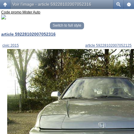
Voir l’image - article 59228102007052316
Code promo Mister Auto
Switch to full style
article 59228102007052316
civic 2015
article 59228102007052125