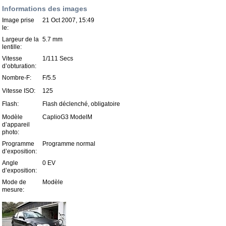
Informations des images
Image prise
21 Oct 2007, 15:49
le:
Largeur de la
5.7 mm
lentille:
Vitesse
1/111 Secs
d’obturation:
Nombre-F:
F/5.5
Vitesse ISO:
125
Flash:
Flash déclenché, obligatoire
Modèle
CaplioG3 ModelM
d’appareil
photo:
Programme
Programme normal
d’exposition:
Angle
0 EV
d’exposition:
Mode de
Modèle
mesure: