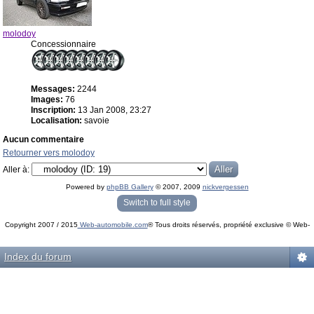
molodoy
Concessionnaire
Messages:
2244
Images:
76
Inscription:
13 Jan 2008, 23:27
Localisation:
savoie
Aucun commentaire
Retourner vers molodoy
Aller à:
Powered by
phpBB Gallery
© 2007, 2009
nickvergessen
« phpBB Gallery » - Traduction française par
darky
et l’
équipe phpbb-fr.com
Switch to full style
Copyright 2007 / 2015
Web-automobile.com
® Tous droits réservés, propriété exclusive © Web-
Powered by
phpBB
© phpBB Group.
automobile.com
phpBB Mobile / SEO by
Artodia
.
Index du forum