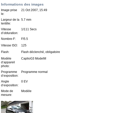
Informations des images
Image prise
21 Oct 2007, 15:49
le:
Largeur de la
5.7 mm
lentille:
Vitesse
1/111 Secs
d’obturation:
Nombre-F:
F/5.5
Vitesse ISO:
125
Flash:
Flash déclenché, obligatoire
Modèle
CaplioG3 ModelM
d’appareil
photo:
Programme
Programme normal
d’exposition:
Angle
0 EV
d’exposition:
Mode de
Modèle
mesure: