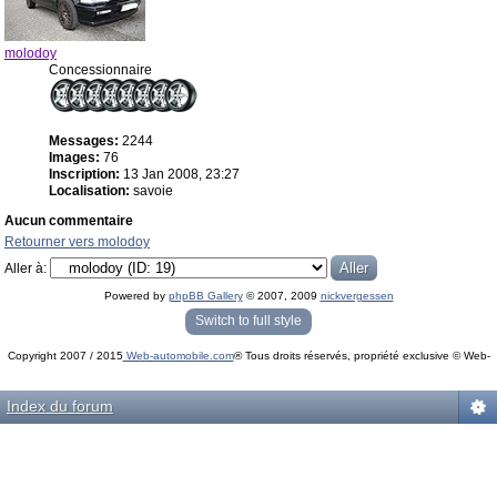
molodoy
Concessionnaire
Messages:
2244
Images:
76
Inscription:
13 Jan 2008, 23:27
Localisation:
savoie
Aucun commentaire
Retourner vers molodoy
Aller à:
Powered by
phpBB Gallery
© 2007, 2009
nickvergessen
« phpBB Gallery » - Traduction française par
darky
et l’
équipe phpbb-fr.com
Switch to full style
Copyright 2007 / 2015
Web-automobile.com
® Tous droits réservés, propriété exclusive © Web-
Powered by
phpBB
© phpBB Group.
automobile.com
phpBB Mobile / SEO by
Artodia
.
Index du forum