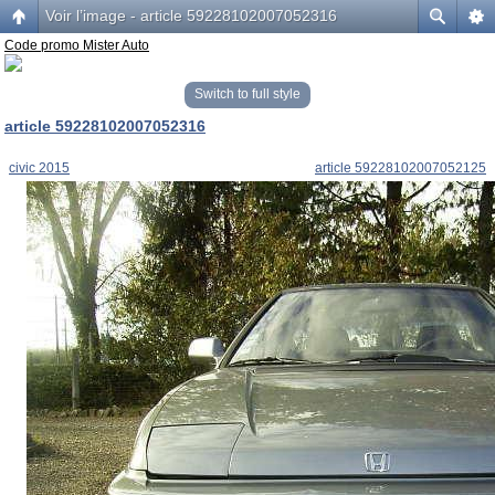
Voir l’image - article 59228102007052316
Code promo Mister Auto
Switch to full style
article 59228102007052316
civic 2015
article 59228102007052125