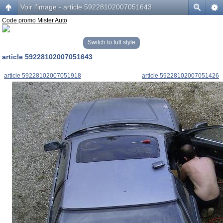
Voir l’image - article 59228102007051643
Code promo Mister Auto
Switch to full style
article 59228102007051643
article 59228102007051918
article 59228102007051426