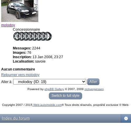
molodoy
Concessionnaire
Messages:
2244
Images:
76
Inscription:
13 Jan 2008, 23:27
Localisation:
savoie
Aucun commentaire
Retourner vers molodoy
Aller à:
Powered by
phpBB Gallery
© 2007, 2009
nickvergessen
« phpBB Gallery » - Traduction française par
darky
et l’
équipe phpbb-fr.com
Switch to full style
Copyright 2007 / 2015
Web-automobile.com
® Tous droits réservés, propriété exclusive © Web-
Powered by
phpBB
© phpBB Group.
automobile.com
phpBB Mobile / SEO by
Artodia
.
Index du forum