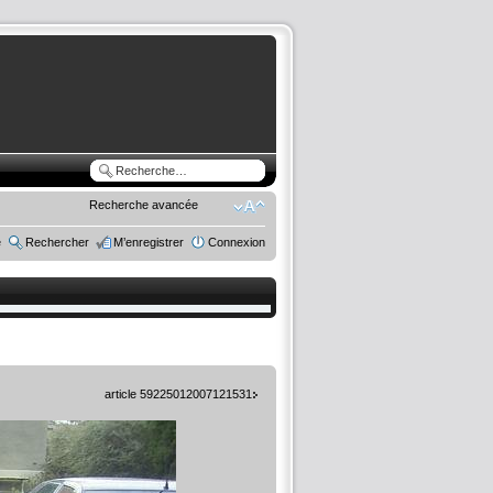
Recherche avancée
e
Rechercher
M’enregistrer
Connexion
article 59225012007121531