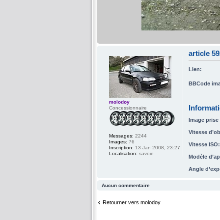
article 
Lien:
BBCode ima
molodoy
Informat
Concessionnaire
Image prise 
Vitesse d’ob
Messages:
2244
Images:
76
Vitesse ISO:
Inscription:
13 Jan 2008, 23:27
Localisation:
savoie
Modèle d’ap
Angle d’exp
Aucun commentaire
Retourner vers molodoy