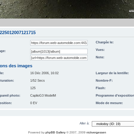
59225012007121715
Chargée le:
Vues:
ge:
Note:
ions des images
le:
16 Déc 2006, 16:02
Largeur de la lentille:
turation:
1/52 Secs
Nombre-F:
125
Flash:
pareil photo:
CaplioG3 ModelM
Programme d’expositio
osition:
0 EV
Mode de mesure:
Aller à:
Powered by
phpBB Gallery
© 2007, 2009
nickvergessen