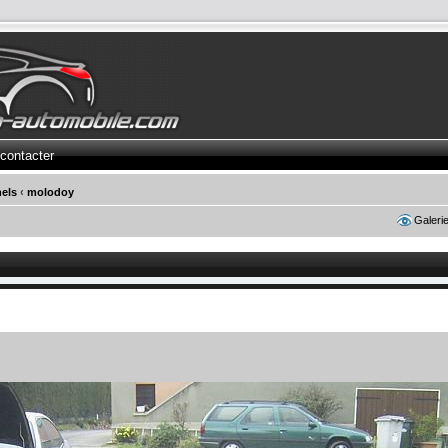
contacter
els
‹
molodoy
Galeri