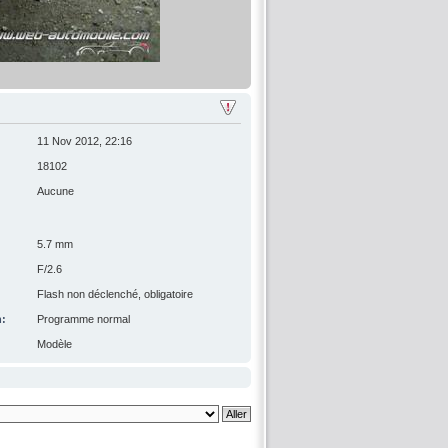
11 Nov 2012, 22:16
18102
Aucune
5.7 mm
F/2.6
Flash non déclenché, obligatoire
n:
Programme normal
Modèle