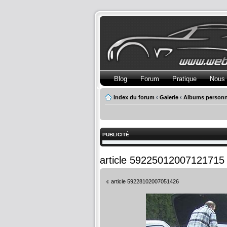
Blog
Forum
Pratique
Nous 
Index du forum
‹
Galerie
‹
Albums personn
PUBLICITÉ
article 59225012007121715
article 59228102007051426