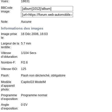
Vues:
18631
BBCode
image:
Note:
Aucune
Informations des images
Image prise
16 Déc 2006, 16:03
le:
Largeur de la
5.7 mm
lentille:
Vitesse
1/104 Secs
d’obturation:
Nombre-F:
F/2.6
Vitesse ISO:
125
Flash:
Flash non déclenché, obligatoire
Modèle
CaplioG3 ModelM
d’appareil
photo:
Programme
Programme normal
d’exposition:
Angle
0 EV
d’exposition: