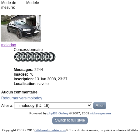
Mode de
Modèle
mesure:
molodoy
Concessionnaire
Messages:
2244
Images:
76
Inscription:
13 Jan 2008, 23:27
Localisation:
savoie
Aucun commentaire
Retourner vers molodoy
Aller à:
Powered by
phpBB Gallery
© 2007, 2009
nickvergessen
« phpBB Gallery » - Traduction française par
darky
et l’
équipe phpbb-fr.com
Switch to full style
Copyright 2007 / 2015
Web-automobile.com
® Tous droits réservés, propriété exclusive © Web-
Powered by
phpBB
© phpBB Group.
automobile.com
phpBB Mobile / SEO by
Artodia
.