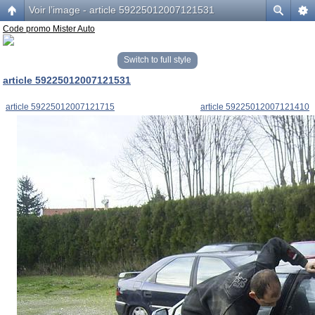
Voir l’image - article 59225012007121531
Code promo Mister Auto
Switch to full style
article 59225012007121531
article 59225012007121715
article 59225012007121410