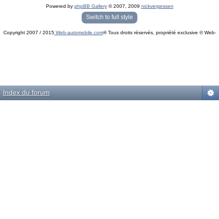
Powered by
phpBB Gallery
© 2007, 2009
nickvergessen
« phpBB Gallery » - Traduction française par
darky
et l’
équipe phpbb-fr.com
Switch to full style
Copyright 2007 / 2015
Web-automobile.com
® Tous droits réservés, propriété exclusive © Web-
Powered by
phpBB
© phpBB Group.
automobile.com
phpBB Mobile / SEO by
Artodia
.
Index du forum