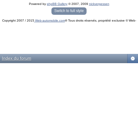
Powered by
phpBB Gallery
© 2007, 2009
nickvergessen
« phpBB Gallery » - Traduction française par
darky
et l’
équipe phpbb-fr.com
Switch to full style
Copyright 2007 / 2015
Web-automobile.com
® Tous droits réservés, propriété exclusive © Web-
Powered by
phpBB
© phpBB Group.
automobile.com
phpBB Mobile / SEO by
Artodia
.
Index du forum