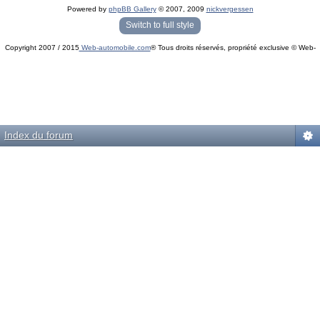
Powered by
phpBB Gallery
© 2007, 2009
nickvergessen
« phpBB Gallery » - Traduction française par
darky
et l’
équipe phpbb-fr.com
Switch to full style
Copyright 2007 / 2015
Web-automobile.com
® Tous droits réservés, propriété exclusive © Web-
Powered by
phpBB
© phpBB Group.
automobile.com
phpBB Mobile / SEO by
Artodia
.
Index du forum