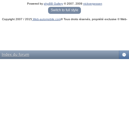
Powered by
phpBB Gallery
© 2007, 2009
nickvergessen
« phpBB Gallery » - Traduction française par
darky
et l’
équipe phpbb-fr.com
Switch to full style
Copyright 2007 / 2015
Web-automobile.com
® Tous droits réservés, propriété exclusive © Web-
Powered by
phpBB
© phpBB Group.
automobile.com
phpBB Mobile / SEO by
Artodia
.
Index du forum