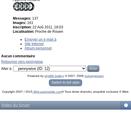
Messages:
137
Images:
161
Inscription:
22 Aoû 2011, 18:03
Localisation:
Proche de Rouen
Envoyer un e-mail à
Site Internet
Album personnel
Aucun commentaire
Retourner vers pennywise
Aller à:
Powered by
phpBB Gallery
© 2007, 2009
nickvergessen
« phpBB Gallery » - Traduction française par
darky
et l’
équipe phpbb-fr.com
Switch to full style
Copyright 2007 / 2015
Web-automobile.com
® Tous droits réservés, propriété exclusive © Web-
Powered by
phpBB
© phpBB Group.
automobile.com
phpBB Mobile / SEO by
Artodia
.
Index du forum