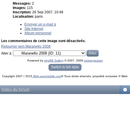
Messages:
2
Images:
115
Inscription:
26 Sep 2007, 10:48
Localisation:
paris
Envoyer un e-mail à
Site Internet
Album personnel
Les commentaires de cette image sont désactivés.
Retourner vers Maranello 2008
Aller à:
Powered by
phpBB Gallery
© 2007, 2009
nickvergessen
« phpBB Gallery » - Traduction française par
darky
et l’
équipe phpbb-fr.com
Switch to full style
Copyright 2007 / 2015
Web-automobile.com
® Tous droits réservés, propriété exclusive © Web-
Powered by
phpBB
© phpBB Group.
automobile.com
phpBB Mobile / SEO by
Artodia
.
Index du forum