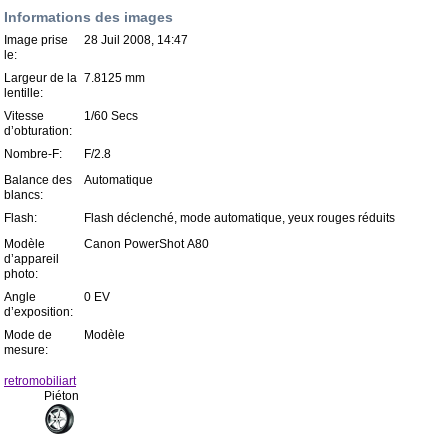
Informations des images
Image prise
28 Juil 2008, 14:47
le:
Largeur de la
7.8125 mm
lentille:
Vitesse
1/60 Secs
d’obturation:
Nombre-F:
F/2.8
Balance des
Automatique
blancs:
Flash:
Flash déclenché, mode automatique, yeux rouges réduits
Modèle
Canon PowerShot A80
d’appareil
photo:
Angle
0 EV
d’exposition:
Mode de
Modèle
mesure:
retromobiliart
Piéton