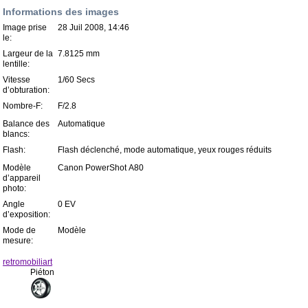
Informations des images
Image prise
28 Juil 2008, 14:46
le:
Largeur de la
7.8125 mm
lentille:
Vitesse
1/60 Secs
d’obturation:
Nombre-F:
F/2.8
Balance des
Automatique
blancs:
Flash:
Flash déclenché, mode automatique, yeux rouges réduits
Modèle
Canon PowerShot A80
d’appareil
photo:
Angle
0 EV
d’exposition:
Mode de
Modèle
mesure:
retromobiliart
Piéton