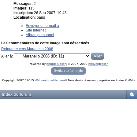
Messages:
2
Images:
115
Inscription:
26 Sep 2007, 10:48
Localisation:
paris
Envoyer un e-mail à
Site Internet
Album personnel
Les commentaires de cette image sont désactivés.
Retourner vers Maranello 2008
Aller à:
Powered by
phpBB Gallery
© 2007, 2009
nickvergessen
« phpBB Gallery » - Traduction française par
darky
et l’
équipe phpbb-fr.com
Switch to full style
Copyright 2007 / 2015
Web-automobile.com
® Tous droits réservés, propriété exclusive © Web-
Powered by
phpBB
© phpBB Group.
automobile.com
phpBB Mobile / SEO by
Artodia
.
Index du forum