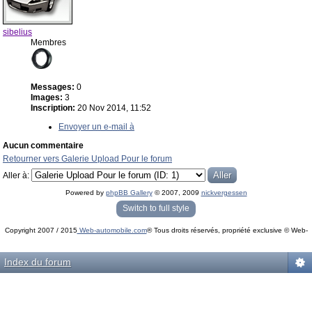
sibelius
Membres
Messages:
0
Images:
3
Inscription:
20 Nov 2014, 11:52
Envoyer un e-mail à
Aucun commentaire
Retourner vers Galerie Upload Pour le forum
Aller à:
Powered by
phpBB Gallery
© 2007, 2009
nickvergessen
« phpBB Gallery » - Traduction française par
darky
et l’
équipe phpbb-fr.com
Switch to full style
Copyright 2007 / 2015
Web-automobile.com
® Tous droits réservés, propriété exclusive © Web-
Powered by
phpBB
© phpBB Group.
automobile.com
phpBB Mobile / SEO by
Artodia
.
Index du forum