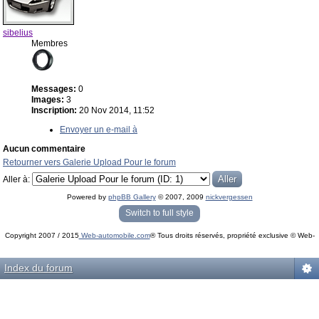
sibelius
Membres
Messages:
0
Images:
3
Inscription:
20 Nov 2014, 11:52
Envoyer un e-mail à
Aucun commentaire
Retourner vers Galerie Upload Pour le forum
Aller à:
Powered by
phpBB Gallery
© 2007, 2009
nickvergessen
« phpBB Gallery » - Traduction française par
darky
et l’
équipe phpbb-fr.com
Switch to full style
Copyright 2007 / 2015
Web-automobile.com
® Tous droits réservés, propriété exclusive © Web-
Powered by
phpBB
© phpBB Group.
automobile.com
phpBB Mobile / SEO by
Artodia
.
Index du forum