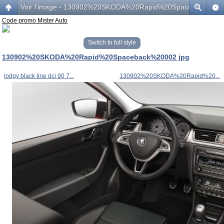
Voir l’image - 130902%20SKODA%20Rapid%20Spaceback%200
Code promo Mister Auto
Switch to full style
130902%20SKODA%20Rapid%20Spaceback%20002 jpg
lodgy black line dci 90 7...
130902%20SKODA%20Rapid%20...