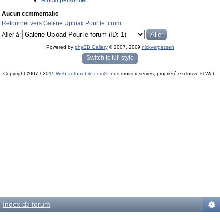
Album personnel
Aucun commentaire
Retourner vers Galerie Upload Pour le forum
Aller à:
Powered by
phpBB Gallery
© 2007, 2009
nickvergessen
« phpBB Gallery » - Traduction française par
darky
et l’
équipe phpbb-fr.com
Switch to full style
Copyright 2007 / 2015
Web-automobile.com
® Tous droits réservés, propriété exclusive © Web-
Powered by
phpBB
© phpBB Group.
automobile.com
phpBB Mobile / SEO by
Artodia
.
Index du forum