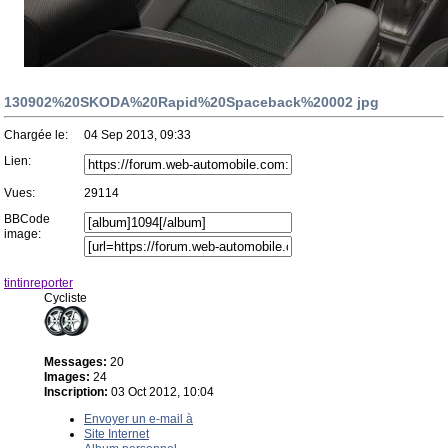
130902%20SKODA%20Rapid%20Spaceback%20002 jpg
Chargée le:
04 Sep 2013, 09:33
Lien:
Vues:
29114
BBCode
image:
tintinreporter
Cycliste
Messages:
20
Images:
24
Inscription:
03 Oct 2012, 10:04
Envoyer un e-mail à
Site Internet