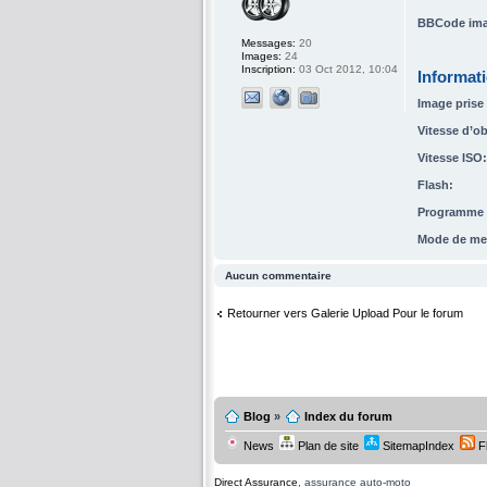
BBCode ima
Messages:
20
Images:
24
Inscription:
03 Oct 2012, 10:04
Informat
Image prise 
Vitesse d’ob
Vitesse ISO:
Flash:
Programme d
Mode de me
Aucun commentaire
Retourner vers Galerie Upload Pour le forum
Blog
»
Index du forum
News
Plan de site
SitemapIndex
F
Direct Assurance
, assurance auto-moto