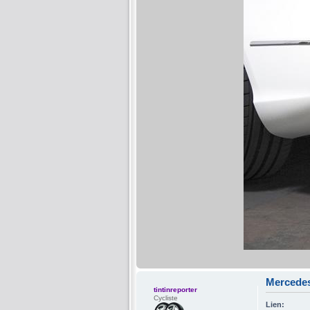
Mercedes
tintinreporter
Cycliste
Lien: