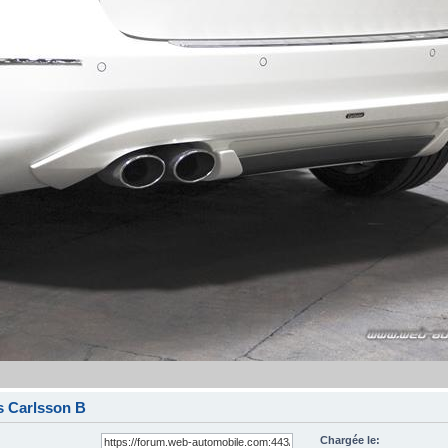
 Carlsson B
Chargée le: