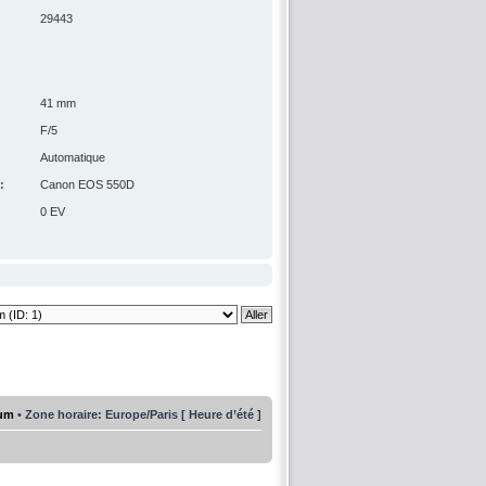
29443
41 mm
F/5
Automatique
:
Canon EOS 550D
0 EV
rum
• Zone horaire: Europe/Paris [ Heure d’été ]