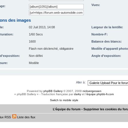
Vues:
ge:
ions des images
le:
02 Juil 2013, 14:08
Largeur de la lentille:
turation:
1/60 Secs
Nombre-F:
1600
Balance des blancs:
Flash non déclenché, obligatoire
Modèle d’appareil photo
’exposition:
Non défini
Angle d’exposition:
sure:
Modèle
Aller à:
Powered by
phpBB Gallery
© 2007, 2009
nickvergessen
« phpBB Gallery » - Traduction française par
darky
et l’
équipe phpbb-fr.com
Switch to mobile style
L’équipe du forum
•
Supprimer les cookies du fo
lux RSS
Liste des flux