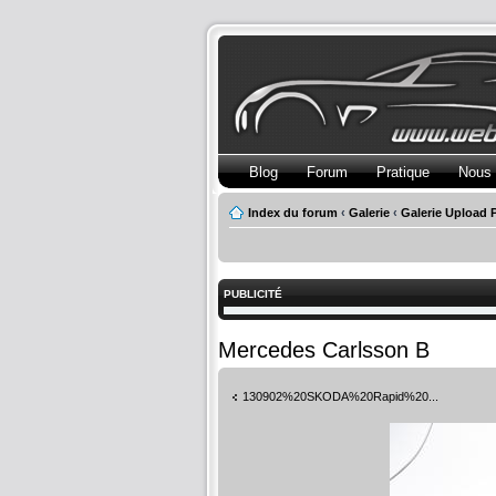
Blog
Forum
Pratique
Nous 
Index du forum
‹
Galerie
‹
Galerie Upload 
PUBLICITÉ
Mercedes Carlsson B
130902%20SKODA%20Rapid%20...