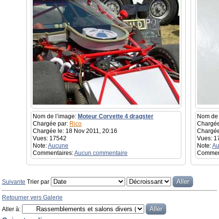
Nom de l’image:
Moteur Corvette 4 dragster
Nom de 
Chargée par:
Rico
Chargée
Chargée le: 18 Nov 2011, 20:16
Chargée
Vues: 17542
Vues: 1
Note:
Aucune
Note:
Au
Commentaires:
Aucun commentaire
Commen
Suivante
Trier par
Retourner vers Galerie
Aller à: