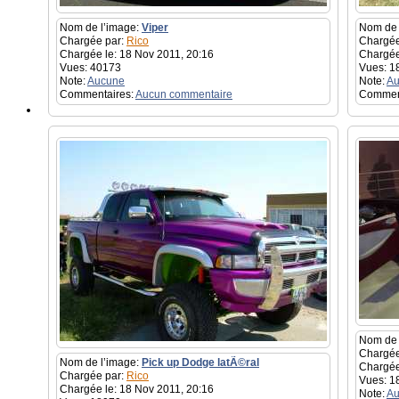
Nom de l’image:
Viper
Nom de 
Chargée par:
Rico
Chargée
Chargée le: 18 Nov 2011, 20:16
Chargée
Vues: 40173
Vues: 1
Note:
Aucune
Note:
Au
Commentaires:
Aucun commentaire
Commen
Nom de 
Chargée
Nom de l’image:
Pick up Dodge latÃ©ral
Chargée
Chargée par:
Rico
Vues: 1
Chargée le: 18 Nov 2011, 20:16
Note:
Au