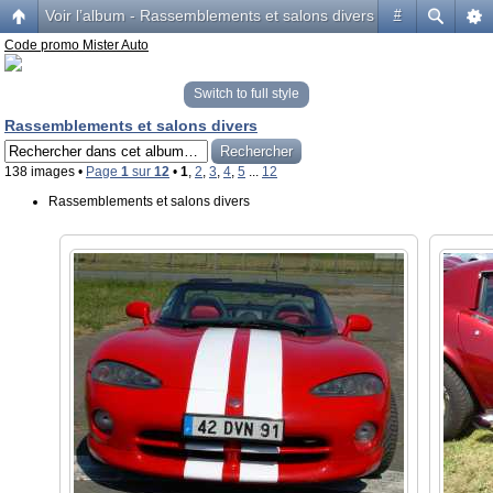
Voir l’album - Rassemblements et salons divers
#
Code promo Mister Auto
Switch to full style
Rassemblements et salons divers
138 images •
Page
1
sur
12
•
1
,
2
,
3
,
4
,
5
...
12
Rassemblements et salons divers