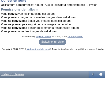
Qui est en ligne
Utilisateurs parcourant cet album : Aucun utilisateur enregistré et 510 invités
Permissions de l’album
Vous
pouvez
voir les images de cet album.
Vous
pouvez
charger de nouvelles images dans cet album.
Vous
ne pouvez pas
éditer vos images dans cet album.
Vous
ne pouvez pas
supprimer vos images de cet album.
Vous
ne pouvez pas
poster de commentaires dans cet album.
Vous
pouvez
noter les images de cet album.
Powered by
phpBB Gallery
© 2007, 2009
nickvergessen
« phpBB Gallery » - Traduction française par
darky
et l’
équipe phpbb-fr.com
Switch to full style
Copyright 2007 / 2015
Web-automobile.com
® Tous droits réservés, propriété exclusive © Web-
Powered by
phpBB
© phpBB Group.
automobile.com
phpBB Mobile / SEO by
Artodia
.
Index du forum
#