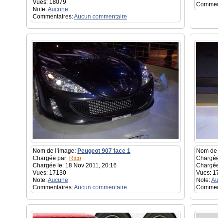
Vues: 18079
Commen
Note:
Aucune
Commentaires:
Aucun commentaire
Nom de l’image:
Peugeot 907 face 1
Nom de 
Chargée par:
Rico
Chargée
Chargée le: 18 Nov 2011, 20:16
Chargée
Vues: 17130
Vues: 1
Note:
Aucune
Note:
Au
Commentaires:
Aucun commentaire
Commen