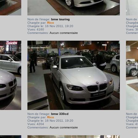
Nom de l’image:
bmw touring
Nom de 
Chargée par:
Rico
Chargée
Chargée le: 16 Nov 2011, 19:20
Chargée
Vues: 4160
Vues: 3
Commentaires:
Aucun commentaire
Comment
Nom de l’image:
bmw 330cd
Nom de 
Chargée par:
Rico
Chargée
Chargée le: 16 Nov 2011, 19:20
Chargée
Vues: 4204
Vues: 4
Commentaires:
Aucun commentaire
Comment