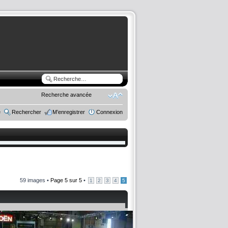
Recherche avancée
e
Rechercher
M’enregistrer
Connexion
59 images •
Page
5
sur
5
•
1
2
3
4
5