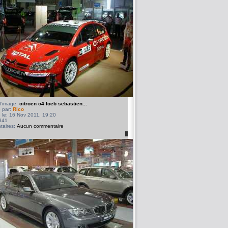
l’image:
citroen c4 loeb sebastien...
 par:
Rico
 le: 16 Nov 2011, 19:20
341
aires:
Aucun commentaire