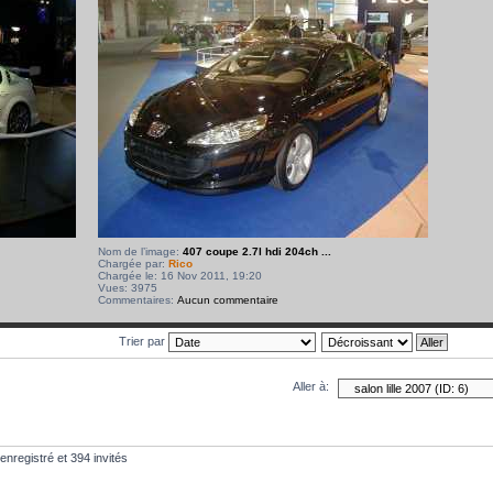
Nom de l’image:
407 coupe 2.7l hdi 204ch ...
Chargée par:
Rico
Chargée le: 16 Nov 2011, 19:20
Vues: 3975
Commentaires:
Aucun commentaire
Trier par
Aller à:
enregistré et 394 invités