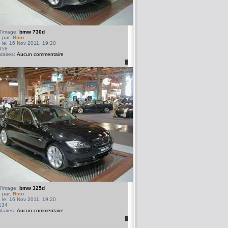
l’image:
bmw 730d
 par:
Rico
 le: 16 Nov 2011, 19:20
958
aires:
Aucun commentaire
l’image:
bmw 325d
 par:
Rico
 le: 16 Nov 2011, 19:20
134
aires:
Aucun commentaire