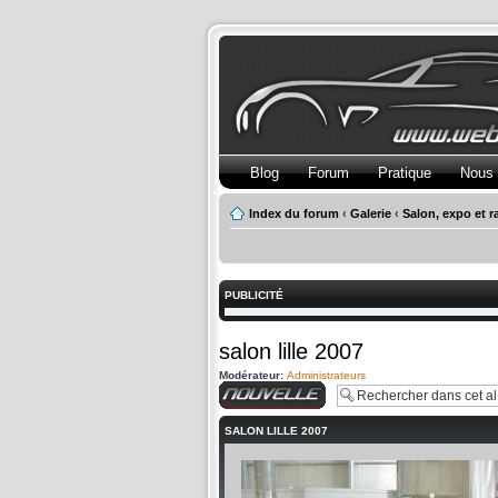
Blog
Forum
Pratique
Nous 
Index du forum
‹
Galerie
‹
Salon, expo et 
PUBLICITÉ
salon lille 2007
Modérateur:
Administrateurs
Charger une image
SALON LILLE 2007