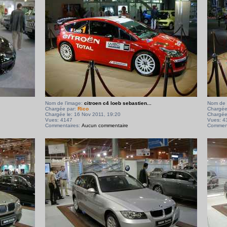
Nom de l’image:
citroen c4 loeb sebastien...
Nom de 
Chargée par:
Rico
Chargée
Chargée le: 16 Nov 2011, 19:20
Chargée
Vues: 4147
Vues: 4
Commentaires:
Aucun commentaire
Comment