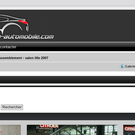
contacter
rassemblement
‹
salon lille 2007
Galeri