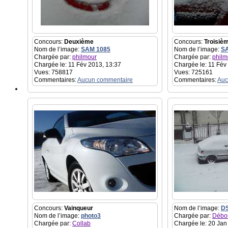
Concours:
Deuxième
Concours:
Troisiè
Nom de l’image:
SAM 1085
Nom de l’image:
S
Chargée par:
philmour
Chargée par:
philm
Chargée le: 11 Fév 2013, 13:37
Chargée le: 11 Fév
Vues: 758817
Vues: 725161
Commentaires:
Aucun commentaire
Commentaires:
Auc
Concours:
Vainqueur
Nom de l’image:
D
Nom de l’image:
photo3
Chargée par:
Débo
Chargée par:
Collab
Chargée le: 20 Jan