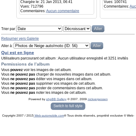
Chargée le: 21 Jan 2013, 06:41
Vues: 100741
Vues: 712796
Commentaires:
Auc
Commentaires:
Aucun commentaire
Trier par
Retourner vers Galerie
Aller à:
Qui est en ligne
Utilisateurs parcourant cet album : Aucun utilisateur enregistré et 3251 invités
Permissions de l’album
Vous
pouvez
voir les images de cet album.
Vous
ne pouvez pas
charger de nouvelles images dans cet album.
Vous
ne pouvez pas
éditer vos images dans cet album.
Vous
ne pouvez pas
supprimer vos images de cet album.
Vous
ne pouvez pas
poster de commentaires dans cet album.
Vous
ne pouvez pas
noter les images de cet album.
Powered by
phpBB Gallery
© 2007, 2009
nickvergessen
« phpBB Gallery » - Traduction française par
darky
et l’
équipe phpbb-fr.com
Switch to full style
Copyright 2007 / 2015
Web-automobile.com
® Tous droits réservés, propriété exclusive © Web-
Powered by
phpBB
© phpBB Group.
automobile.com
phpBB Mobile / SEO by
Artodia
.