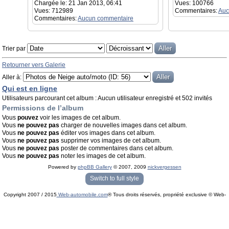
Chargée le: 21 Jan 2013, 06:41
Vues: 100766
Vues: 712989
Commentaires:
Auc
Commentaires:
Aucun commentaire
Trier par
Retourner vers Galerie
Aller à:
Qui est en ligne
Utilisateurs parcourant cet album : Aucun utilisateur enregistré et 502 invités
Permissions de l’album
Vous
pouvez
voir les images de cet album.
Vous
ne pouvez pas
charger de nouvelles images dans cet album.
Vous
ne pouvez pas
éditer vos images dans cet album.
Vous
ne pouvez pas
supprimer vos images de cet album.
Vous
ne pouvez pas
poster de commentaires dans cet album.
Vous
ne pouvez pas
noter les images de cet album.
Powered by
phpBB Gallery
© 2007, 2009
nickvergessen
« phpBB Gallery » - Traduction française par
darky
et l’
équipe phpbb-fr.com
Switch to full style
Copyright 2007 / 2015
Web-automobile.com
® Tous droits réservés, propriété exclusive © Web-
Powered by
phpBB
© phpBB Group.
automobile.com
phpBB Mobile / SEO by
Artodia
.