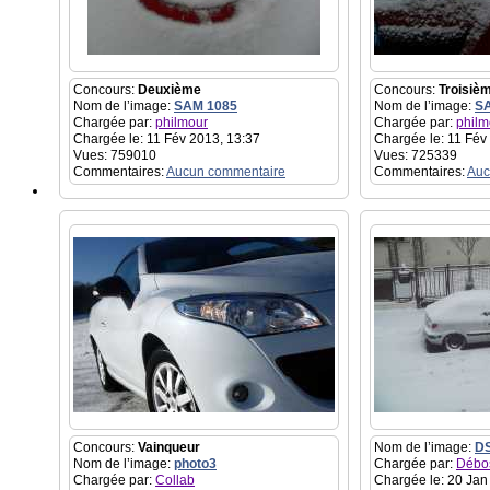
Concours:
Deuxième
Concours:
Troisiè
Nom de l’image:
SAM 1085
Nom de l’image:
S
Chargée par:
philmour
Chargée par:
philm
Chargée le: 11 Fév 2013, 13:37
Chargée le: 11 Fév
Vues: 759010
Vues: 725339
Commentaires:
Aucun commentaire
Commentaires:
Auc
Concours:
Vainqueur
Nom de l’image:
D
Nom de l’image:
photo3
Chargée par:
Débo
Chargée par:
Collab
Chargée le: 20 Jan